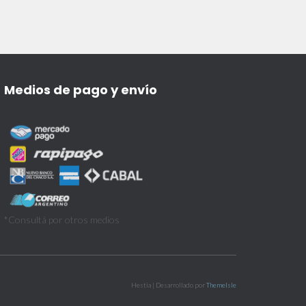
Medios de pago y envío
*Consultá por otros medios
Hestia | Desarrollado por
ThemeIsle