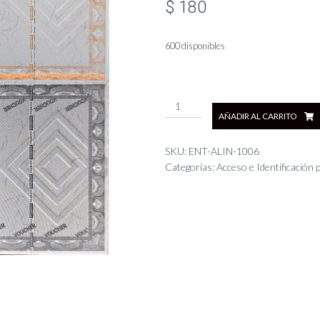
$
180
600 disponibles
Entrada
AÑADIR AL CARRITO
Infalsificable
imprimible
-
SKU:
ENT-ALIN-1006
105
Categorías:
Acceso e Identificación
x
60
mm
cantidad