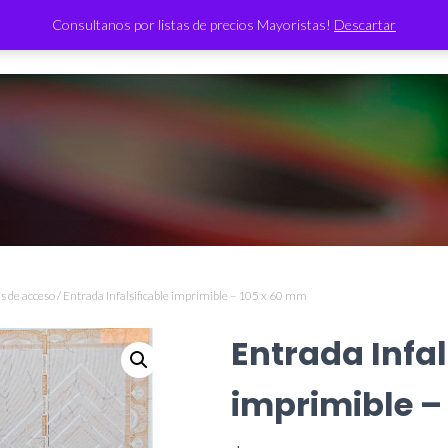
Consultanos por listas de precios Mayoristas!
Descartar
TIENDA
s de acceso
/ Entrada Infalsificable imprimible – 105 x 60 mm
Entrada Infal
imprimible –