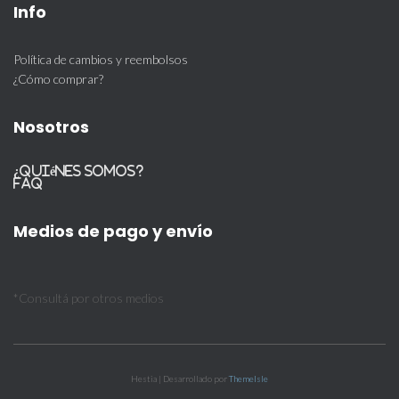
Info
Política de cambios y reembolsos
¿Cómo comprar?
Nosotros
¿Quiénes somos?
FAQ
Medios de pago y envío
*Consultá por otros medios
Hestia | Desarrollado por
ThemeIsle