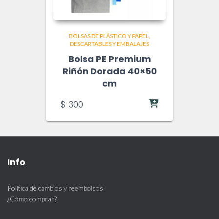
BOLSAS DE PLÁSTICO Y PAPEL
DESCARTABLES Y EMBALAJES
Bolsa PE Premium
Riñón Dorada 40×50
cm
$
300
Info
Política de cambios y reembolsos
¿Cómo comprar?