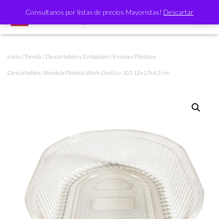
Consultanos por listas de precios Mayoristas!
Descartar
CAMBI
Inicio
/
Tienda
/
Descartables y Embalajes
/
Envases Plásticos
Descartables
/ Bandeja Plástico Work Oval Liv 103 12x17x4,5 cm