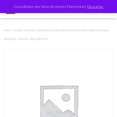
Consultanos por listas de precios Mayoristas!
Descartar
CAMBI
Inicio
/
Tienda
/
Envases
/
Envases y contenedores térmicos
/ Bombilla Aluminio
Amarilla – Resorte 14cm Ø7mm