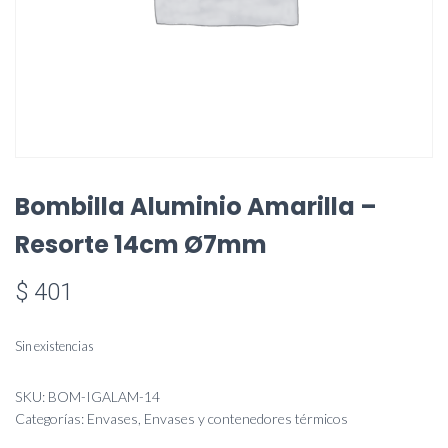
Bombilla Aluminio Amarilla –
Resorte 14cm Ø7mm
$
401
Sin existencias
SKU:
BOM-IGALAM-14
Categorías:
Envases
,
Envases y contenedores térmicos