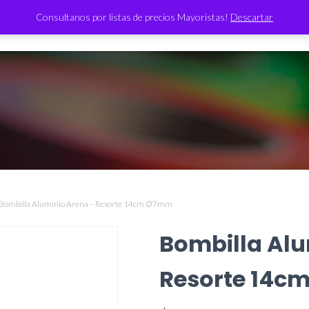
Consultanos por listas de precios Mayoristas!
Descartar
TIENDA
 Bombilla Aluminio Arena – Resorte 14cm Ø7mm
Bombilla Alu
Resorte 14