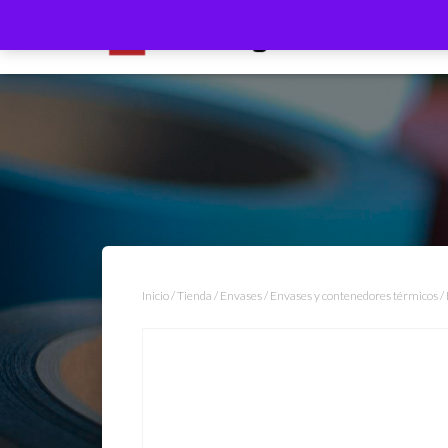
Inicio
/
Tienda
/
Envases
/
Envases y contenedores térmicos
/