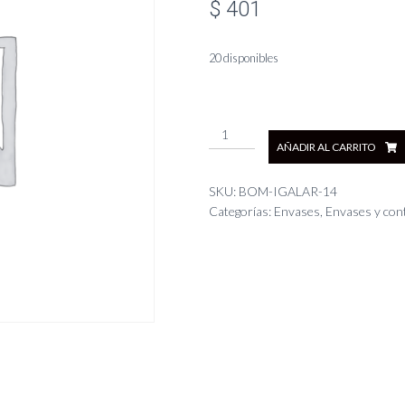
$
401
20 disponibles
Bombilla
AÑADIR AL CARRITO
Aluminio
Arena
-
SKU:
BOM-IGALAR-14
Resorte
Categorías:
Envases
,
Envases y con
14cm
Ø7mm
cantidad