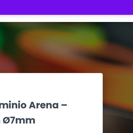
REGISTRATE
INICIAR SESIÓN
$ 0
minio Arena –
cm Ø7mm