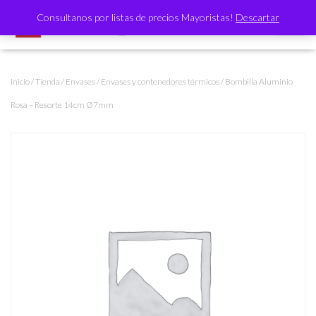
Consultanos por listas de precios Mayoristas!
Descartar
CAMBI
Inicio
/
Tienda
/
Envases
/
Envases y contenedores térmicos
/ Bombilla Aluminio
Rosa – Resorte 14cm Ø7mm