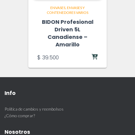
ENVASES
ENVASES Y
CONTENEDORES VARIOS
BIDON Profesional
Driven 5L
Canadiense –
Amarillo
$
39.500
Info
Política de cambios y reembolsos
¿Cómo comprar?
Nosotros