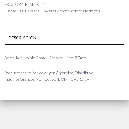
-
SKU:
BOM-IGALRS-14
Resorte
Categorías:
Envases
,
Envases y contenedores térmicos
14cm
Ø7mm
cantidad
DESCRIPCIÓN
Bombilla Aluminio Rosa – Resorte 14cm Ø7mm
Productos térmicos de origen Argentina, Distribuye
InsumosGraficos.NET Código: BOM-IGALRS-14 –