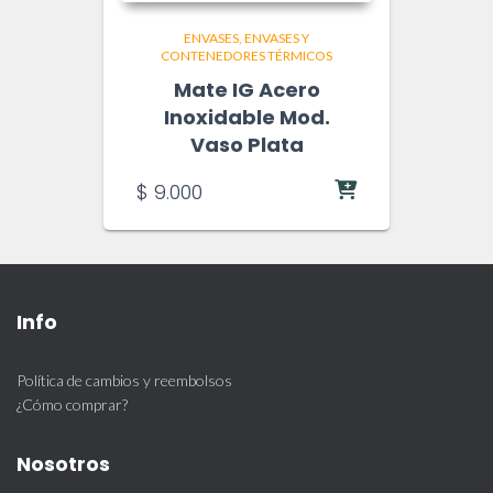
ENVASES
ENVASES Y
CONTENEDORES TÉRMICOS
Mate IG Acero
Inoxidable Mod.
Vaso Plata
$
9.000
Info
Política de cambios y reembolsos
¿Cómo comprar?
Nosotros