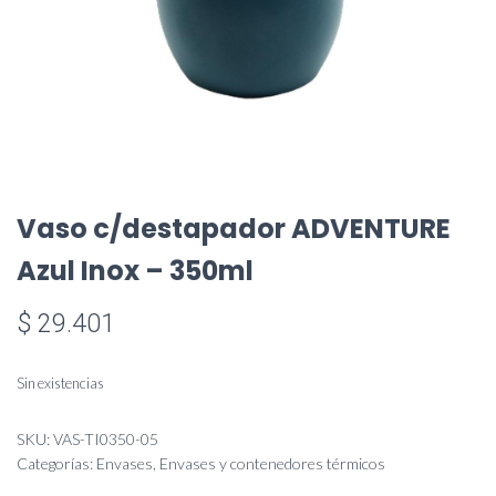
Vaso c/destapador ADVENTURE
Azul Inox – 350ml
$
29.401
Sin existencias
SKU:
VAS-TI0350-05
Categorías:
Envases
,
Envases y contenedores térmicos