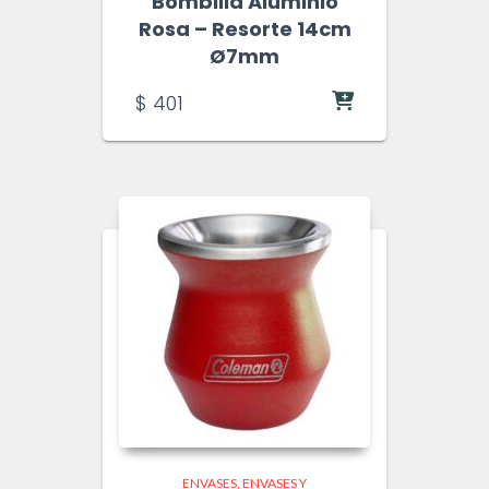
Bombilla Aluminio
Rosa – Resorte 14cm
Ø7mm
$
401
ENVASES
ENVASES Y