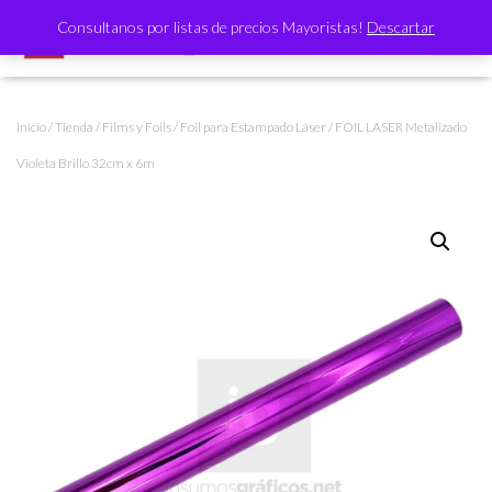
Consultanos por listas de precios Mayoristas!
Descartar
CAMBI
Inicio
/
Tienda
/
Films y Foils
/
Foil para Estampado Láser
/ FOIL LASER Metalizado
Violeta Brillo 32cm x 6m