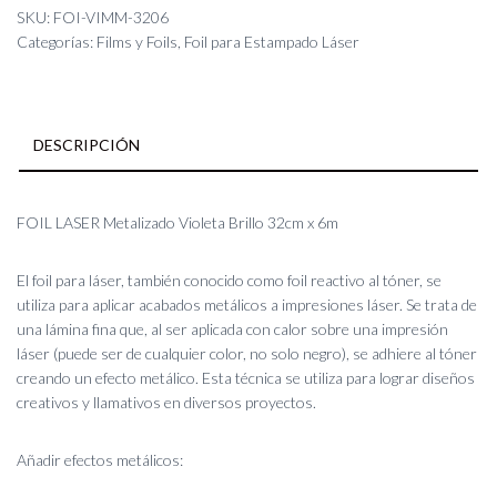
Violeta
SKU:
FOI-VIMM-3206
Brillo
Categorías:
Films y Foils
,
Foil para Estampado Láser
32cm
x
6m
cantidad
DESCRIPCIÓN
FOIL LASER Metalizado Violeta Brillo 32cm x 6m
El foil para láser, también conocido como foil reactivo al tóner, se
utiliza para aplicar acabados metálicos a impresiones láser. Se trata de
una lámina fina que, al ser aplicada con calor sobre una impresión
láser (puede ser de cualquier color, no solo negro), se adhiere al tóner
creando un efecto metálico. Esta técnica se utiliza para lograr diseños
creativos y llamativos en diversos proyectos.
Añadir efectos metálicos: