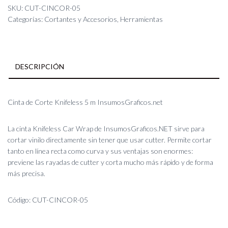
Knifeless
SKU:
CUT-CINCOR-05
5
Categorías:
Cortantes y Accesorios
,
Herramientas
m
InsumosGraficos.net
cantidad
DESCRIPCIÓN
Cinta de Corte Knifeless 5 m InsumosGraficos.net
La cinta Knifeless Car Wrap de InsumosGraficos.NET sirve para
cortar vinilo directamente sin tener que usar cutter. Permite cortar
tanto en línea recta como curva y sus ventajas son enormes:
previene las rayadas de cutter y corta mucho más rápido y de forma
más precisa.
Código: CUT-CINCOR-05