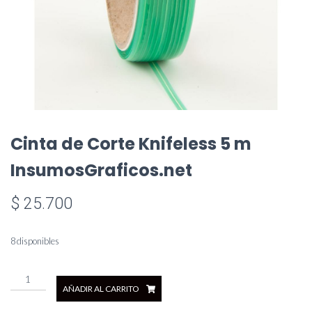
Cinta de Corte Knifeless 5 m
InsumosGraficos.net
$
25.700
8 disponibles
Cinta
AÑADIR AL CARRITO
de
Corte