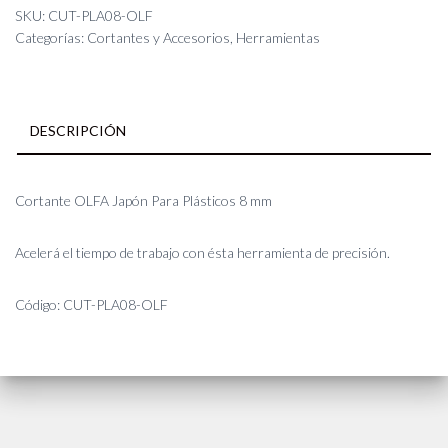
Para
SKU:
CUT-PLA08-OLF
Plásticos
Categorías:
Cortantes y Accesorios
,
Herramientas
8
mm
cantidad
DESCRIPCIÓN
Cortante OLFA Japón Para Plásticos 8 mm
Acelerá el tiempo de trabajo con ésta herramienta de precisión.
Código: CUT-PLA08-OLF