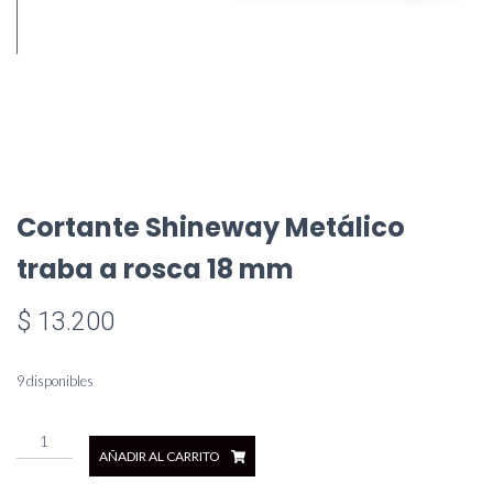
Cortante Shineway Metálico
traba a rosca 18 mm
$
13.200
9 disponibles
Cortante
AÑADIR AL CARRITO
Shineway
Metálico