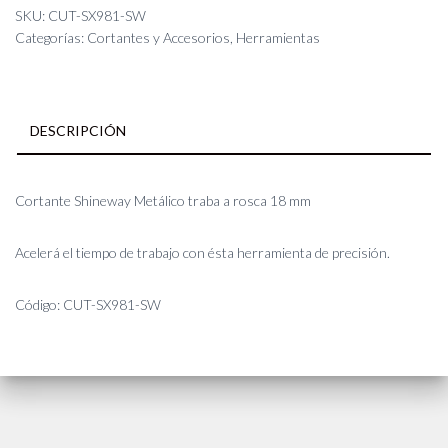
traba
SKU:
CUT-SX981-SW
a
Categorías:
Cortantes y Accesorios
,
Herramientas
rosca
18
mm
cantidad
DESCRIPCIÓN
Cortante Shineway Metálico traba a rosca 18 mm
Acelerá el tiempo de trabajo con ésta herramienta de precisión.
Código: CUT-SX981-SW