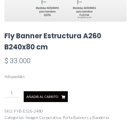
Fly Banner Estructura A260
B240x80 cm
$
33.000
4 disponibles
Fly
AÑADIR AL CARRITO
Banner
Estructura
A260
SKU:
FYB-ES26-2480
B240x80
Categorías:
Imágen Corporativa
,
Porta Banners y Banderas
cm
cantidad