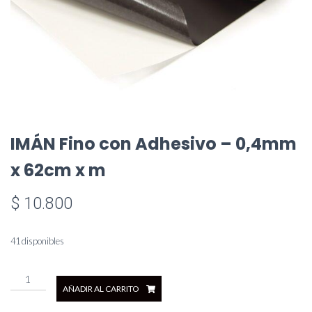
IMÁN Fino con Adhesivo – 0,4mm
x 62cm x m
$
10.800
41 disponibles
IMÁN
AÑADIR AL CARRITO
Fino
con