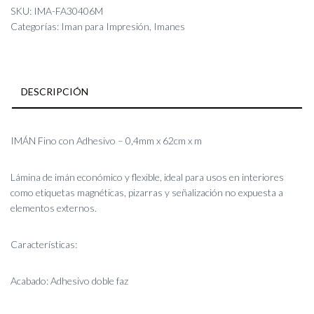
Adhesivo
SKU:
IMA-FA30406M
-
Categorías:
Iman para Impresión
,
Imanes
0,4mm
x
62cm
x
DESCRIPCIÓN
m
cantidad
IMÁN Fino con Adhesivo – 0,4mm x 62cm x m
Lámina de imán económico y flexible, ideal para usos en interiores
como etiquetas magnéticas, pizarras y señalización no expuesta a
elementos externos.
Características:
Acabado: Adhesivo doble faz