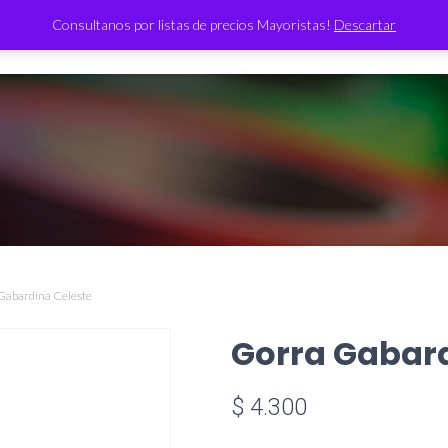
Consultanos por listas de precios Mayoristas!
Descartar
TIENDA
Gabardina Celeste
Gorra Gabard
$
4.300