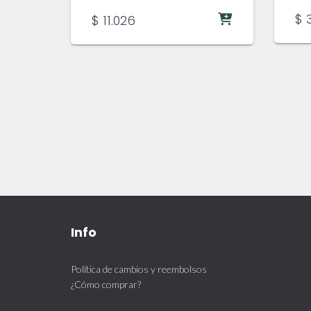
$
3
$
11.026
Info
Política de cambios y reembolsos
¿Cómo comprar?