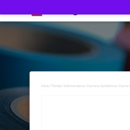
Inicio
/
Tienda
/
Indumentaria
/
Gorras y Sombreros
/ Gorra 