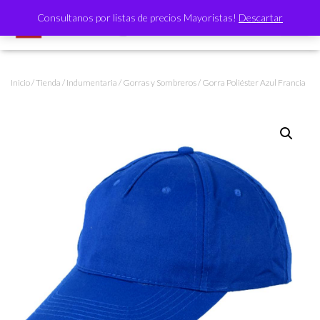
Consultanos por listas de precios Mayoristas!
Descartar
CAMBI
Inicio
/
Tienda
/
Indumentaria
/
Gorras y Sombreros
/ Gorra Poliéster Azul Francia