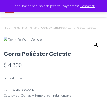
Consultanos por listas de precios Mayoristas!
Descartar
CAMBI
Inicio
/
Tienda
/
Indumentaria
/
Gorras y Sombreros
/ Gorra Poliéster Celeste
Gorra Poliéster Celeste
$
4.300
Sin existencias
SKU:
GOR-G05P-CE
Categorías:
Gorras y Sombreros
,
Indumentaria