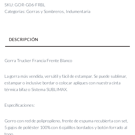
Frente
SKU:
GOR-G06-FRBL
Blanco
Categorías:
Gorras y Sombreros
,
Indumentaria
cantidad
DESCRIPCIÓN
Gorra Trucker Francia Frente Blanco
La gorra más vendida, versátil y fácil de estampar. Se puede sublimar,
estampar o inclusive bordar o colocar apliques con nuestra cinta
térmica bifaz o Sistema SUBLIMAX.
Especificaciones:
Gorro con red de polipropileno, frente de espuma recubierta con set,
5 gajos de poliéster 100% con 6 ojalillos bordados y botón forrado al
tono.