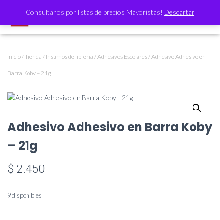
Consultanos por listas de precios Mayoristas!
Descartar
CAMBI
Inicio
/
Tienda
/
Insumos de libreria
/
Adhesivos Escolares
/ Adhesivo Adhesivo en
Barra Koby – 21g
Adhesivo Adhesivo en Barra Koby
– 21g
$
2.450
9 disponibles
Adhesivo