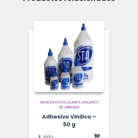
ADHESIVOS ESCOLARES
INSUMOS
DE LIBRERIA
Adhesivo Vinilico –
50 g
$
650