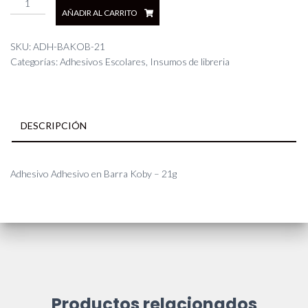
AÑADIR AL CARRITO
Adhesivo
en
Barra
SKU:
ADH-BAKOB-21
Koby
Categorías:
Adhesivos Escolares
,
Insumos de libreria
-
21g
cantidad
DESCRIPCIÓN
Adhesivo Adhesivo en Barra Koby – 21g
Productos relacionados