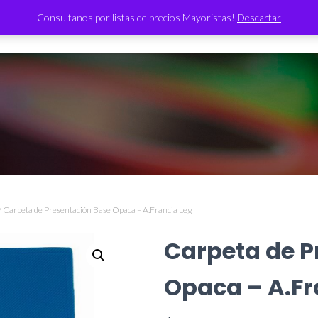
Consultanos por listas de precios Mayoristas!
Descartar
TIENDA
/ Carpeta de Presentación Base Opaca – A.Francia Leg
Carpeta de P
Opaca – A.Fr