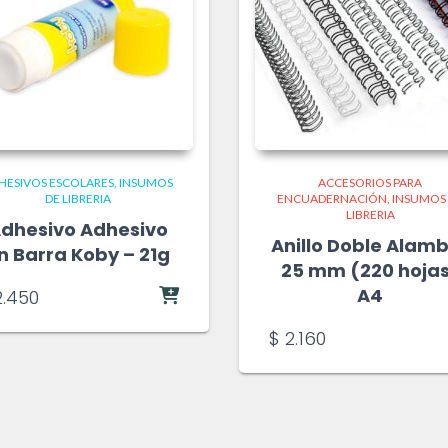
HESIVOS ESCOLARES
INSUMOS
ACCESORIOS PARA
DE LIBRERIA
ENCUADERNACIÓN
INSUMOS
LIBRERIA
dhesivo Adhesivo
Anillo Doble Alam
n Barra Koby – 21g
25 mm (220 hoja
A4
.450
$
2.160