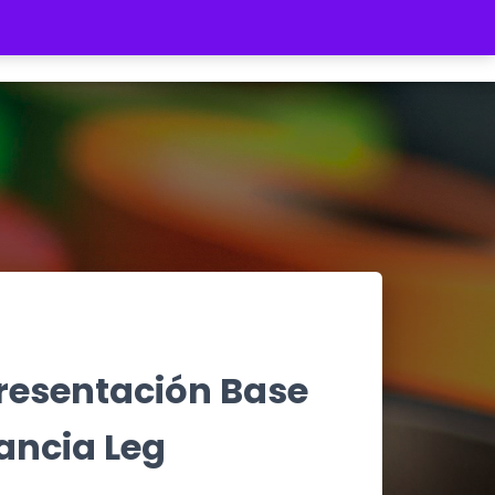
REGISTRATE
INICIAR SESIÓN
$ 0
resentación Base
ancia Leg