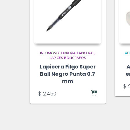
INSUMOS DE LIBRERIA
LAPICERAS,
AD
LÁPICES, BOLÍGRAFOS
Lapicera Filgo Super
A
Ball Negro Punta 0,7
e
mm
$
2
$
2.450