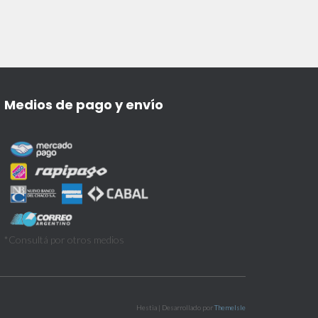
Medios de pago y envío
*Consultá por otros medios
Hestia | Desarrollado por
ThemeIsle