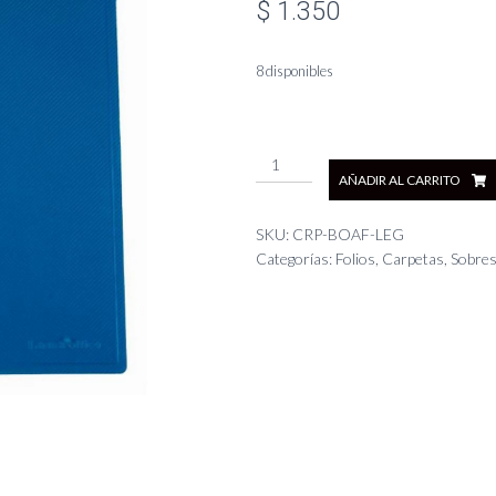
$
1.350
8 disponibles
Carpeta
AÑADIR AL CARRITO
de
Presentación
Base
SKU:
CRP-BOAF-LEG
Opaca
Categorías:
Folios, Carpetas, Sobre
-
A.Francia
Leg
cantidad