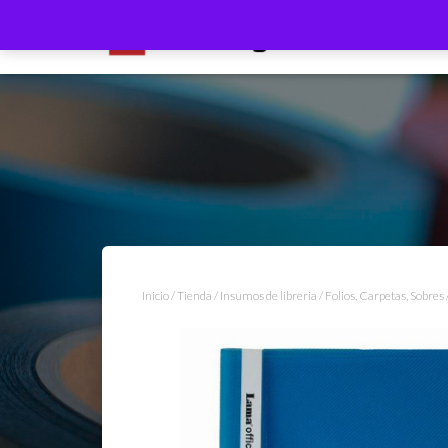
Inicio
/
Tienda
/
Insumos de libreria
/
Folios, Carpetas, Sobres