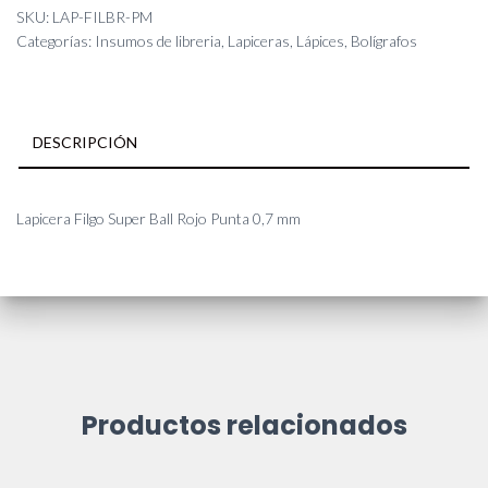
Ball
SKU:
LAP-FILBR-PM
Rojo
Categorías:
Insumos de libreria
,
Lapiceras, Lápices, Bolígrafos
Punta
0,7
mm
cantidad
DESCRIPCIÓN
Lapicera Filgo Super Ball Rojo Punta 0,7 mm
Productos relacionados