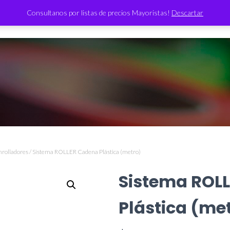
Consultanos por listas de precios Mayoristas!
Descartar
TIENDA
nrolladores
/ Sistema ROLLER Cadena Plástica (metro)
Sistema ROL
Plástica (me