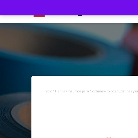
Inicio
/
Tienda
/
Insumos para Cortinas y toldos
/
Cortinas y e