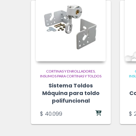
CORTINAS Y ENROLLADORES
INSUMOS PARA CORTINAS Y TOLDOS
INS
Sistema Toldos
Máquina para toldo
C
polifuncional
$
40.099
$
2