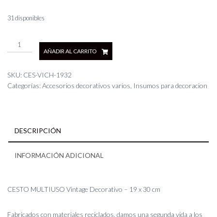
31 disponibles
CESTO
AÑADIR AL CARRITO
MULTIUSO
Vintage
Decorativo
SKU:
CES-VICH-1932
-
Categorías:
Accesorios decorativos varios
,
Insumos para decoracion
19
x
30
cm
DESCRIPCIÓN
cantidad
INFORMACIÓN ADICIONAL
CESTO MULTIUSO Vintage Decorativo – 19 x 30 cm
Fabricados con materiales reciclados, damos una segunda vida a los