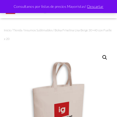
Consultanos por listas de precios Mayoristas!
Descartar
CAMBI
Inicio
/
Tienda
/
Insumos Sublimables
/ Bolsa Friselina Lisa Beige 30×40 con Fuelle
x 20