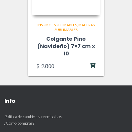
INSUMOS SUBLIMABLES
MADERAS
SUBLIMABLES
Colgante Pino
(Navideño) 7×7 cm x
10
$
2.800
Info
Política de cambios y reembolsos
¿Cómo comprar?