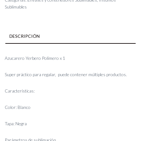
cantidad
Sublimables
DESCRIPCIÓN
Azucarero Yerbero Polímero x 1
Super práctico para regalar, puede contener múltiples productos.
Características:
Color: Blanco
Tapa: Negra
Parámetros de sublimación