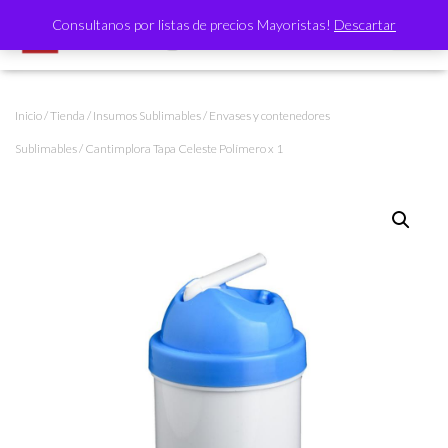
Consultanos por listas de precios Mayoristas!
Descartar
CAMBI
Inicio
/
Tienda
/
Insumos Sublimables
/
Envases y contenedores
Sublimables
/ Cantimplora Tapa Celeste Polímero x 1