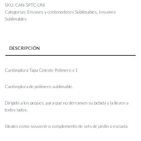
Polímero
SKU:
CAN-SPTC-UNI
x
Categorías:
Envases y contenedores Sublimables
,
Insumos
1
Sublimables
cantidad
DESCRIPCIÓN
Cantimplora Tapa Celeste Polímero x 1
Cantimplora de polímero sublimable.
Dirigido a los peques, para que no derramen su bebida y la lleven a
todos lados.
Ideales como souvenir o complemento de sets de jardín o escuela.