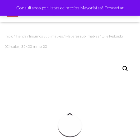
Consultanos por listas de precios Mayoristas!
Descartar
CAMBI
Inicio
/
Tienda
/
Insumos Sublimables
/
Maderas sublimables
/ Dije Redondo
(Circular) 35×30 mm x 20