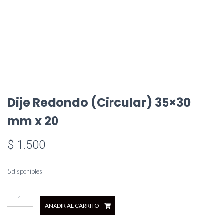
Dije Redondo (Circular) 35×30
mm x 20
$
1.500
5 disponibles
Dije
AÑADIR AL CARRITO
Redondo
(Circular)