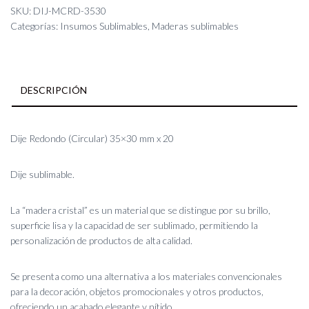
35x30
SKU:
DIJ-MCRD-3530
mm
Categorías:
Insumos Sublimables
,
Maderas sublimables
x
20
cantidad
DESCRIPCIÓN
Dije Redondo (Circular) 35×30 mm x 20
Dije sublimable.
La “madera cristal” es un material que se distingue por su brillo,
superficie lisa y la capacidad de ser sublimado, permitiendo la
personalización de productos de alta calidad.
Se presenta como una alternativa a los materiales convencionales
para la decoración, objetos promocionales y otros productos,
ofreciendo un acabado elegante y nítido