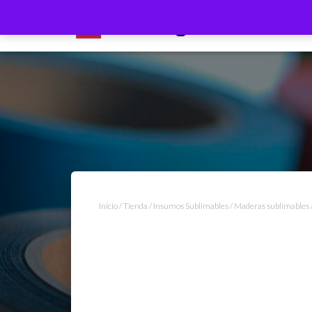
Inicio
/
Tienda
/
Insumos Sublimables
/
Maderas sublimables