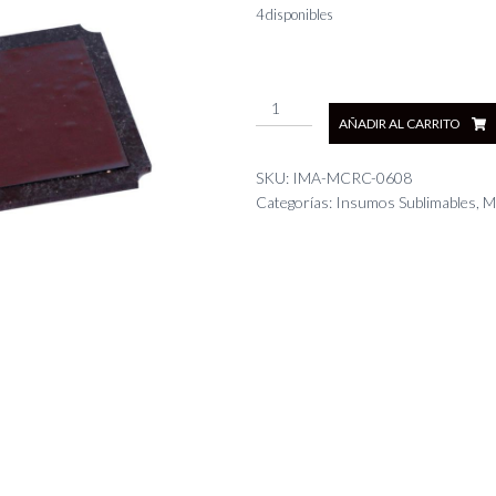
4 disponibles
Imán
AÑADIR AL CARRITO
rectangular
6x8
cm
SKU:
IMA-MCRC-0608
x
Categorías:
Insumos Sublimables
,
M
10
cantidad