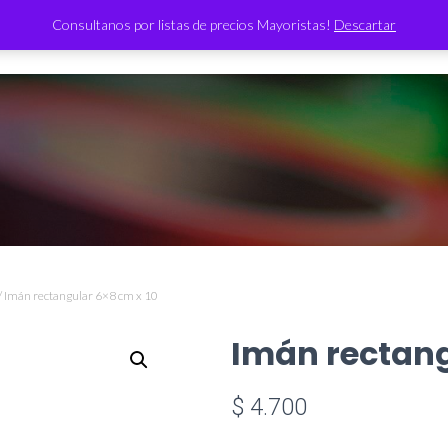
Consultanos por listas de precios Mayoristas!
Descartar
TIENDA
/ Imán rectangular 6×8 cm x 10
Imán rectang
$
4.700