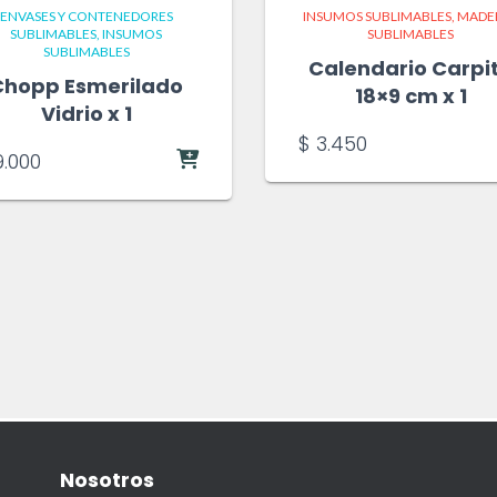
ENVASES Y CONTENEDORES
INSUMOS SUBLIMABLES
MADE
SUBLIMABLES
INSUMOS
SUBLIMABLES
SUBLIMABLES
Calendario Carpi
Chopp Esmerilado
18×9 cm x 1
Vidrio x 1
$
3.450
.000
Nosotros