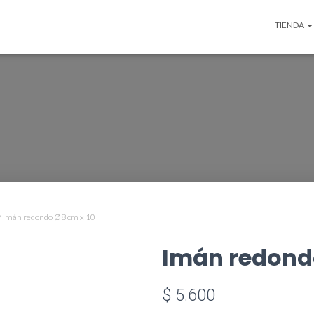
TIENDA
/ Imán redondo Ø8 cm x 10
Imán redondo
$
5.600