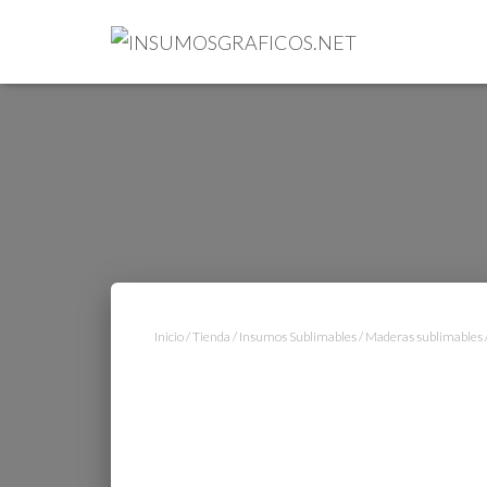
Inicio
/
Tienda
/
Insumos Sublimables
/
Maderas sublimables