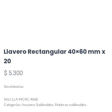
Llavero Rectangular 40×60 mm x
20
$
5.300
Sin existencias
SKU:
LLA-MCRC-4060
Categorías:
Insumos Sublimables
,
Maderas sublimables