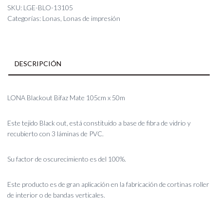
Mate
SKU:
LGE-BLO-13105
105cm
Categorías:
Lonas
,
Lonas de impresión
x
50m
cantidad
DESCRIPCIÓN
LONA Blackout Bifaz Mate 105cm x 50m
Este tejido Black out, está constituido a base de fibra de vidrio y
recubierto con 3 láminas de PVC.
Su factor de oscurecimiento es del 100%.
Este producto es de gran aplicación en la fabricación de cortinas roller
de interior o de bandas verticales.