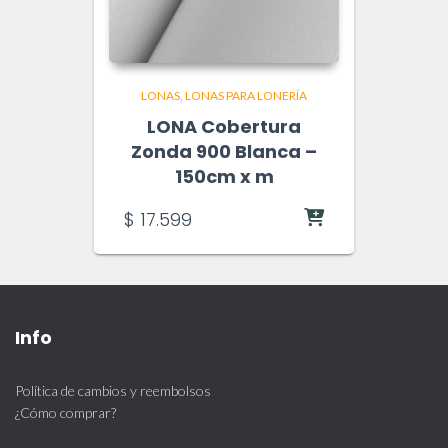
LONAS
LONAS PARA LONERÍA
LONA Cobertura
Zonda 900 Blanca –
150cm x m
$
17.599
Info
Política de cambios y reembolsos
¿Cómo comprar?