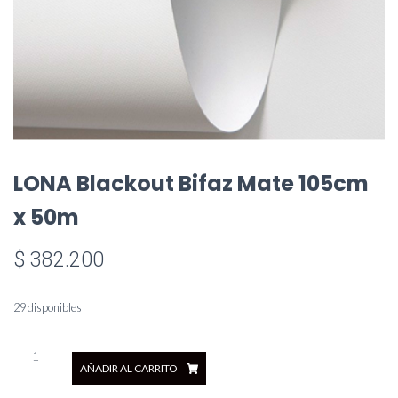
LONA Blackout Bifaz Mate 105cm
x 50m
$
382.200
29 disponibles
LONA
AÑADIR AL CARRITO
Blackout
Bifaz