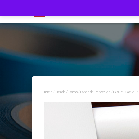
Inicio
/
Tienda
/
Lonas
/
Lonas de impresión
/ LONA Blackout