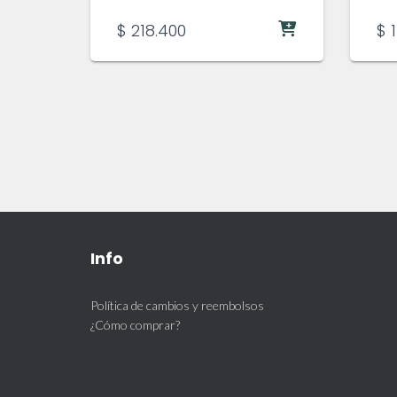
$
218.400
$
1
Info
Política de cambios y reembolsos
¿Cómo comprar?