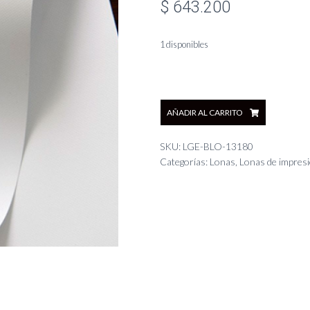
$
643.200
1 disponibles
LONA
AÑADIR AL CARRITO
Blackout
Bifaz
Mate
SKU:
LGE-BLO-13180
180cm
Categorías:
Lonas
,
Lonas de impres
x
50m
cantidad