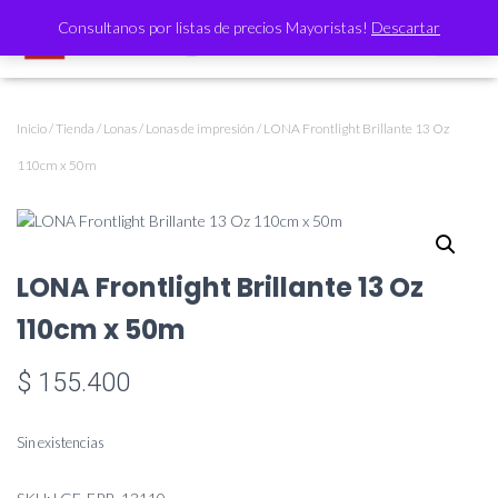
Consultanos por listas de precios Mayoristas!
Descartar
CAMBI
Inicio
/
Tienda
/
Lonas
/
Lonas de impresión
/ LONA Frontlight Brillante 13 Oz
110cm x 50m
LONA Frontlight Brillante 13 Oz
110cm x 50m
$
155.400
Sin existencias