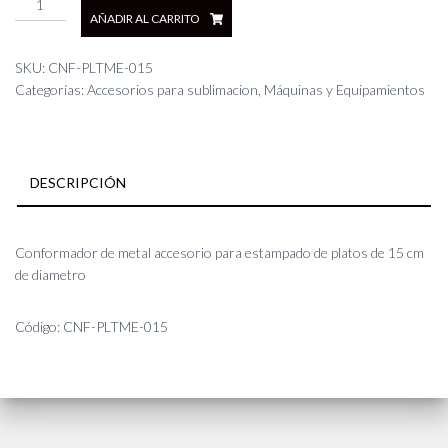
AÑADIR AL CARRITO
De
metal
para
SKU:
CNF-PLTME-015
platos
Categorías:
Accesorios para sublimacion
,
Máquinas y Equipamientos
-
Ø
15cm
cantidad
DESCRIPCIÓN
Conformador de metal accesorio para estampado de platos de 15 cm
de diametro
Código: CNF-PLTME-015