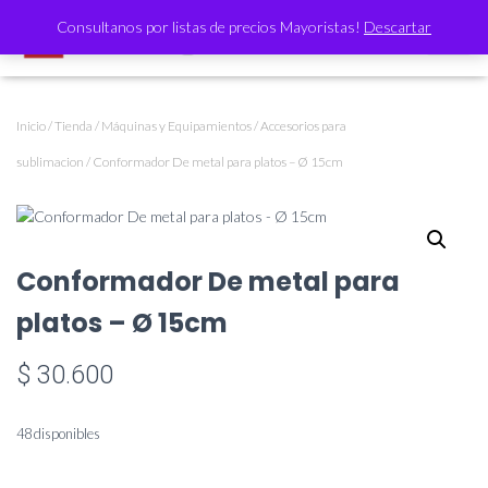
Consultanos por listas de precios Mayoristas!
Descartar
CAMBI
Inicio
/
Tienda
/
Máquinas y Equipamientos
/
Accesorios para
sublimacion
/ Conformador De metal para platos – Ø 15cm
Conformador De metal para
platos – Ø 15cm
$
30.600
48 disponibles
Conformador