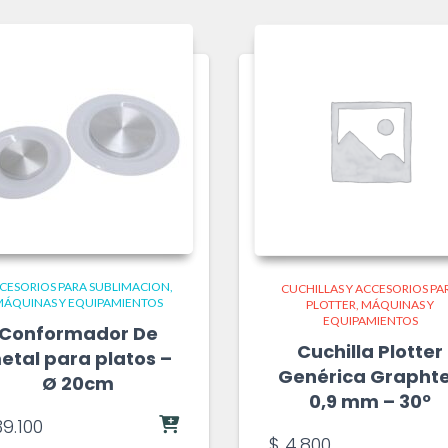
CESORIOS PARA SUBLIMACION
CUCHILLAS Y ACCESORIOS PA
ÁQUINAS Y EQUIPAMIENTOS
PLOTTER
MÁQUINAS Y
EQUIPAMIENTOS
Conformador De
Cuchilla Plotter
etal para platos –
Genérica Grapht
Ø 20cm
0,9 mm – 30º
9.100
$
4.800