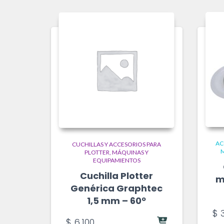
AC
CUCHILLAS Y ACCESORIOS PARA
M
PLOTTER
MÁQUINAS Y
EQUIPAMIENTOS
Cuchilla Plotter
m
Genérica Graphtec
1,5 mm – 60º
$
3
$
6.100