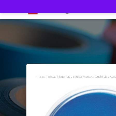
Inicio
/
Tienda
/
Máquinas y Equipamientos
/
Cuchillas y Acce