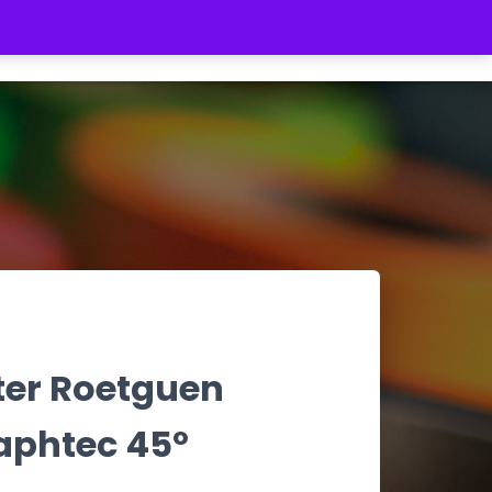
REGISTRATE
INICIAR SESIÓN
$ 0
tter Roetguen
aphtec 45º