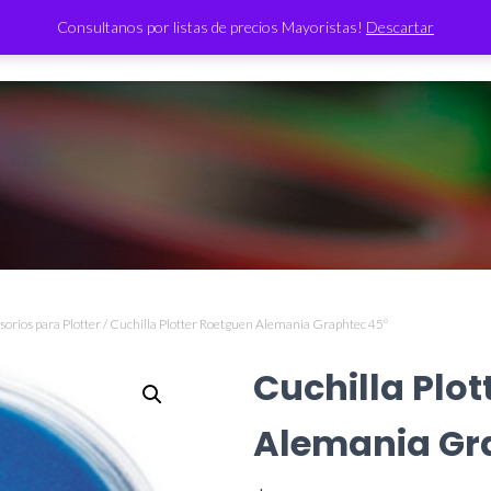
Consultanos por listas de precios Mayoristas!
Descartar
TIENDA
sorios para Plotter
/ Cuchilla Plotter Roetguen Alemania Graphtec 45º
Cuchilla Plo
Alemania Gr