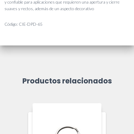
DESCRIPCIÓN
CIERRE Diente de Perro Desmontable – 65 cm
Se utiliza principalmente para prendas donde ambas partes del cierre
necesitan separarse completamente, como camperas, chalecos,
carpas y bolsas de dormir. Estos cierres ofrecen una solución robusta
y confiable para aplicaciones que requieren una apertura y cierre
suaves y rectos, además de un aspecto decorativo
Código: CIE-DPD-65