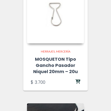
Blanca Sublimable –
20mm x m
$
160
HERRAJES
MERCERÍA