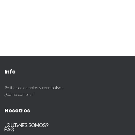
CINTA Gross Pesada
Bca y Negra Sub. –
20mm x Rollo
$
24.000
Info
Política de cambios y reembolsos
¿Cómo comprar?
Nosotros
¿Quiénes somos?
FAQ