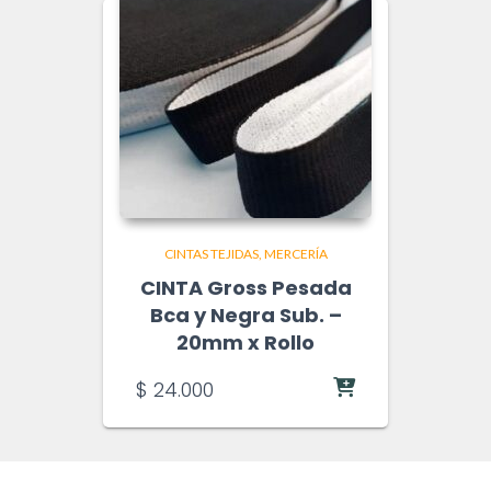
MOSQUETON Tipo
Gancho Pasador
Niquel 20mm – 20u
$
3.700
CINTAS TEJIDAS
MERCERÍA