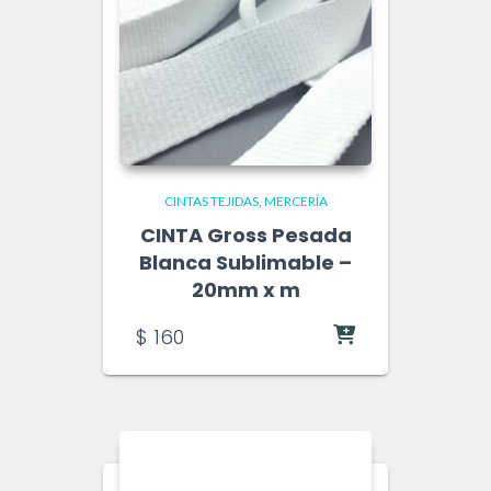
mm – 20u
$
1.500
CINTAS TEJIDAS
MERCERÍA
CINTA Gross Pesada