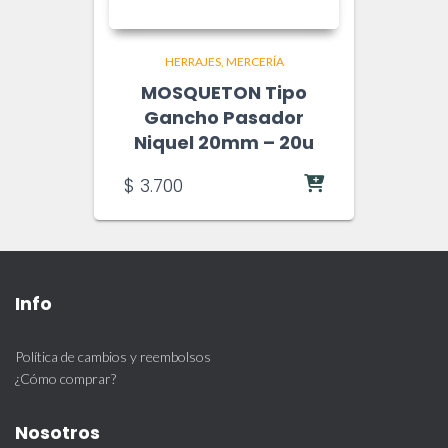
HERRAJES
MERCERÍA
MOSQUETON Tipo
Gancho Pasador
Niquel 20mm – 20u
$
3.700
Info
Política de cambios y reembolsos
¿Cómo comprar?
Nosotros