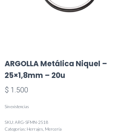
ARGOLLA Metálica Niquel –
25×1,8mm – 20u
$
1.500
Sin existencias
SKU:
ARG-SFMN-2518
Categorías:
Herrajes
,
Mercería