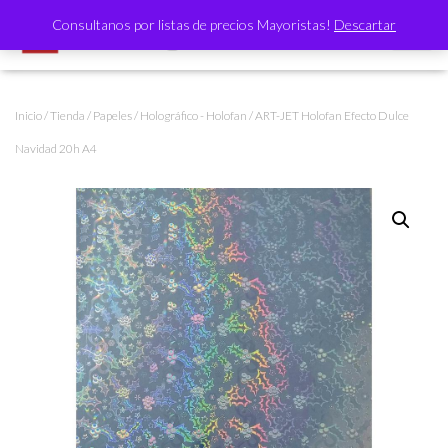
Consultanos por listas de precios Mayoristas!
Descartar
CAMBI
Inicio
/
Tienda
/
Papeles
/
Holográfico - Holofan
/ ART-JET Holofan Efecto Dulce
Navidad 20h A4