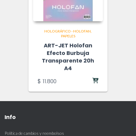
HOLOGRÁFICO - HOLOFAN
PAPELES
ART-JET Holofan
Efecto Burbuja
Transparente 20h
A4
$
11.800
Info
Política de cambios y reembolsos