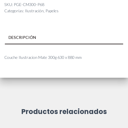
300g
SKU:
PGE-CM300-P68
630
Categorías:
Ilustración
,
Papeles
x
880
mm
cantidad
DESCRIPCIÓN
Couche Ilustracion Mate 300g 630 x 880 mm
Productos relacionados