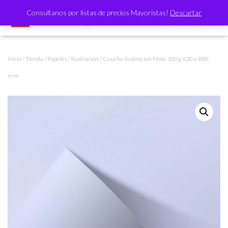
Consultanos por listas de precios Mayoristas!
Descartar
CAMBI
Inicio
/
Tienda
/
Papeles
/
Ilustración
/ Couche Ilustracion Mate 300g 630 x 880
mm