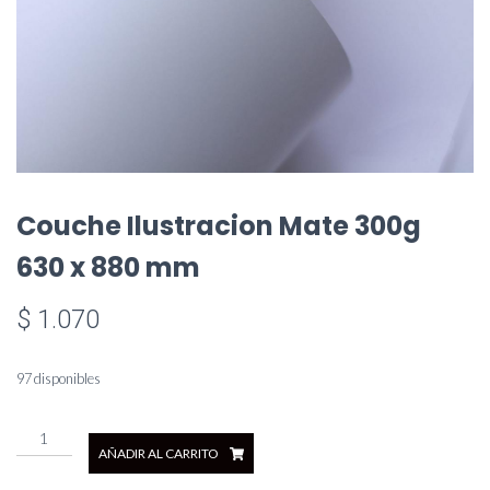
Couche Ilustracion Mate 300g
630 x 880 mm
$
1.070
97 disponibles
Couche
AÑADIR AL CARRITO
Ilustracion
Mate