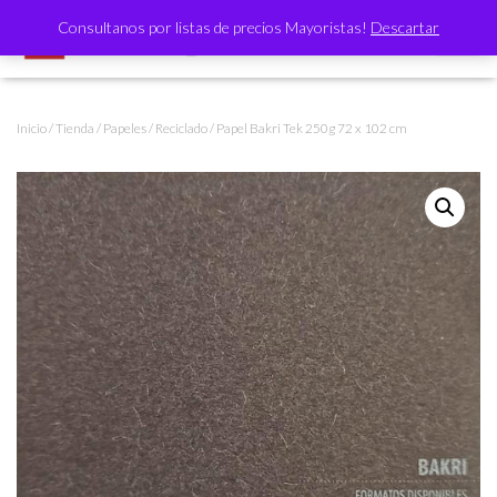
Consultanos por listas de precios Mayoristas!
Descartar
CAMBI
Inicio
/
Tienda
/
Papeles
/
Reciclado
/ Papel Bakri Tek 250g 72 x 102 cm