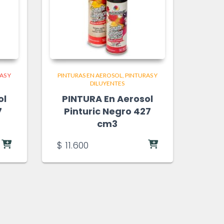
AS Y
PINTURAS EN AEROSOL
PINTURAS Y
DILUYENTES
ol
PINTURA En Aerosol
7
Pinturic Negro 427
cm3
$
11.600