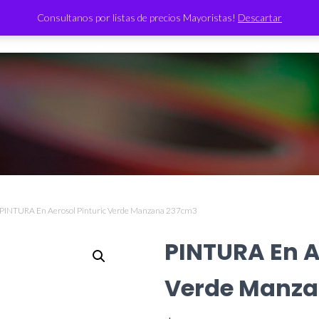
Consultanos por listas de precios Mayoristas!
Descartar
TIENDA
 PINTURA En Aerosol Pinturic Verde Manzana 237cm3
PINTURA En A
Verde Manza