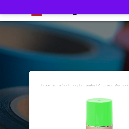
Inicio
/
Tienda
/
Pinturas y Diluyentes
/
Pinturas en Aerosol
/