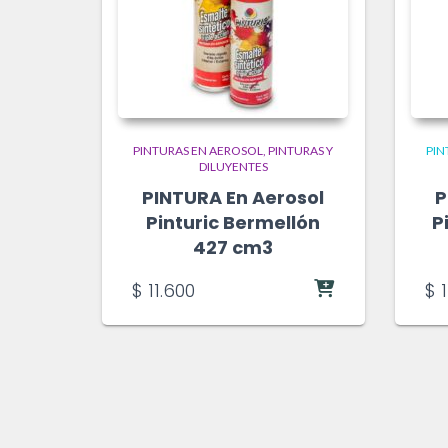
PINTURAS EN AEROSOL
PINTURAS Y
PIN
DILUYENTES
PINTURA En Aerosol
P
Pinturic Bermellón
P
427 cm3
$
11.600
$
1