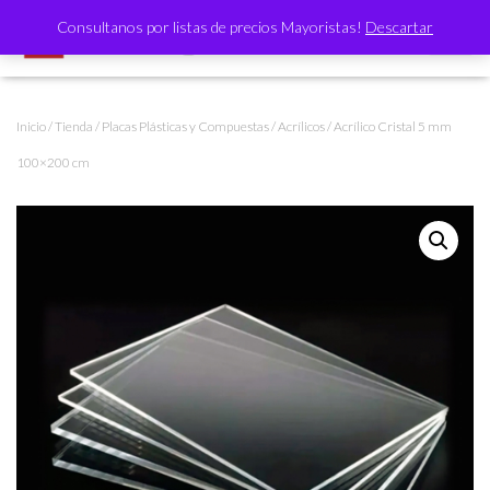
Consultanos por listas de precios Mayoristas!
Descartar
CAMBI
Inicio
/
Tienda
/
Placas Plásticas y Compuestas
/
Acrílicos
/ Acrílico Cristal 5 mm
100×200 cm