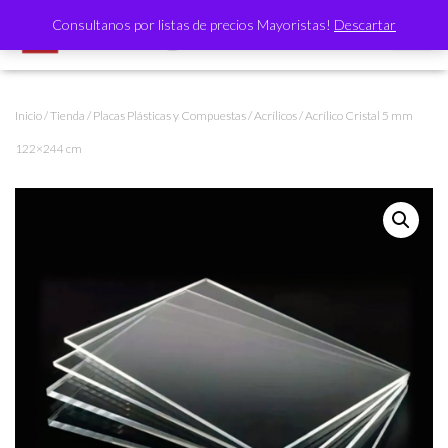
Consultanos por listas de precios Mayoristas!
Descartar
CAMBI
Inicio
/
Tienda
/
Placas Plásticas y Compuestas
/
Acrílicos
/ Acrílico Cristal 5 mm
122×244 cm