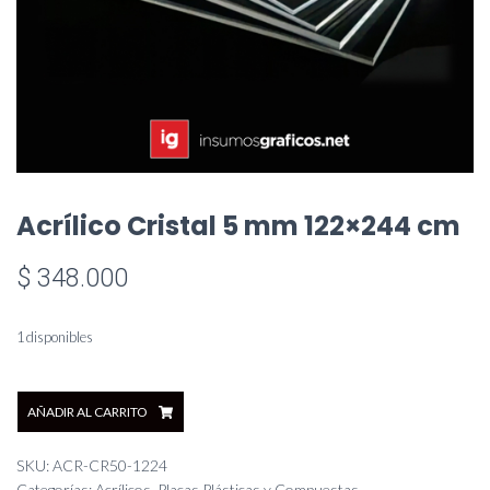
Acrílico Cristal 5 mm 122×244 cm
$
348.000
1 disponibles
Acrílico
AÑADIR AL CARRITO
Cristal
5
mm
SKU:
ACR-CR50-1224
122x244
Categorías:
Acrílicos
,
Placas Plásticas y Compuestas