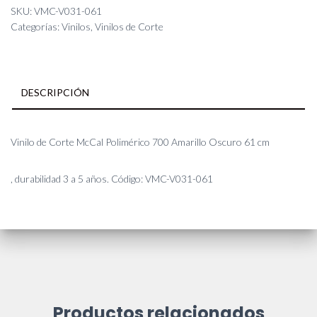
Amarillo
SKU:
VMC-V031-061
Oscuro
Categorías:
Vinilos
,
Vinilos de Corte
61
cm
cantidad
DESCRIPCIÓN
Vinilo de Corte McCal Polimérico 700 Amarillo Oscuro 61 cm
, durabilidad 3 a 5 años. Código: VMC-V031-061
Productos relacionados