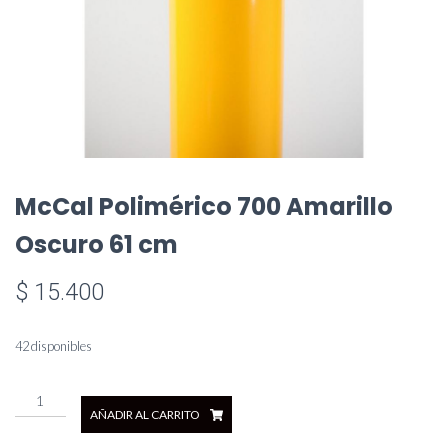
McCal Polimérico 700 Amarillo
Oscuro 61 cm
$
15.400
42 disponibles
McCal
AÑADIR AL CARRITO
Polimérico
700