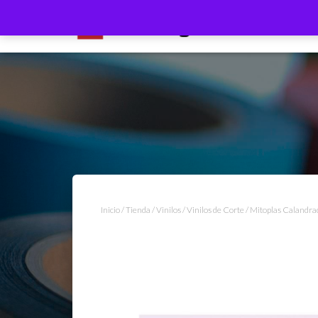
Inicio
/
Tienda
/
Vinilos
/
Vinilos de Corte
/ Mitoplas Calandr