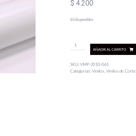
$
4.200
65 disponibles
Mitoplas
AÑADIR AL CARRITO
Calandrado
Mate
Blanco
SKU:
VMP-2010-061
61
Categorías:
Vinilos
,
Vinilos de Corte
cm
cantidad