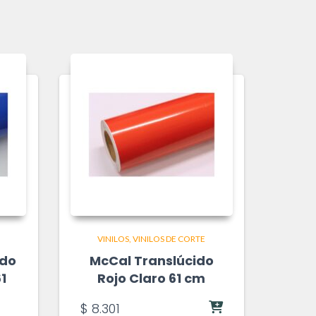
VINILOS
VINILOS DE CORTE
ado
McCal Translúcido
61
Rojo Claro 61 cm
$
8.301