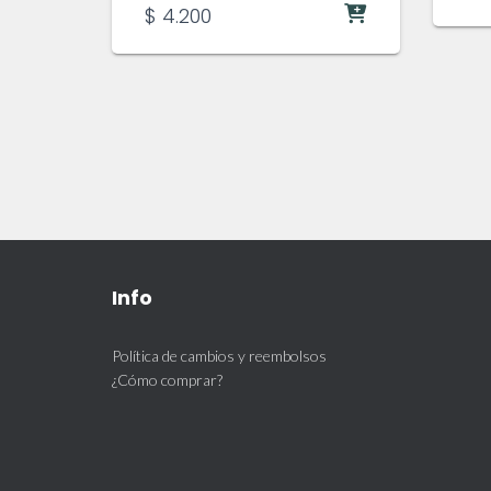
$
4.200
Info
Política de cambios y reembolsos
¿Cómo comprar?