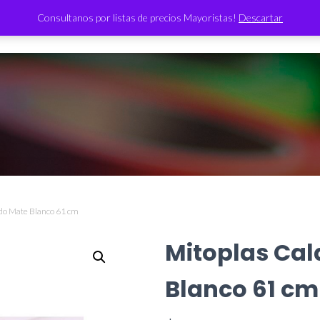
Consultanos por listas de precios Mayoristas!
Descartar
TIENDA
ado Mate Blanco 61 cm
Mitoplas Ca
Blanco 61 cm