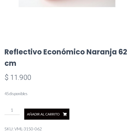
Reflectivo Económico Naranja 62
cm
$
11.900
45 disponibles
Reflectivo
AÑADIR AL CARRITO
Económico
Naranja
62
SKU:
VML-3150-062