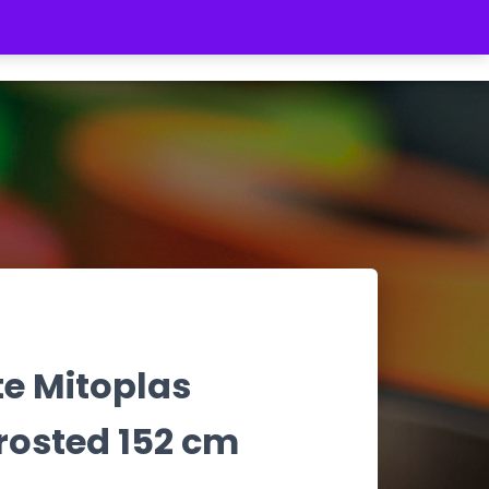
REGISTRATE
INICIAR SESIÓN
$ 0
te Mitoplas
rosted 152 cm