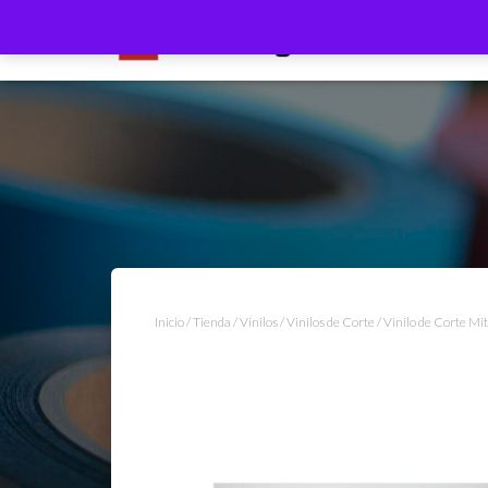
Inicio
/
Tienda
/
Vinilos
/
Vinilos de Corte
/ Vinilo de Corte M