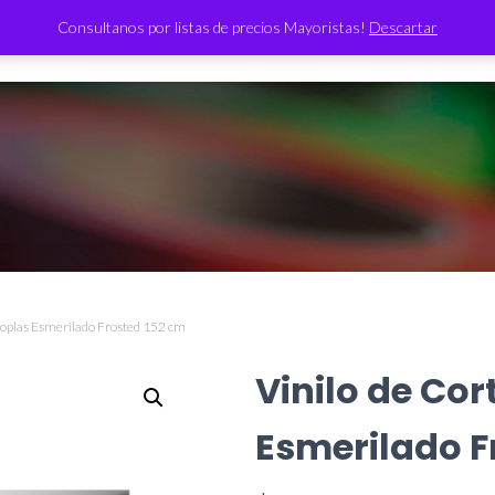
Consultanos por listas de precios Mayoristas!
Descartar
TIENDA
itoplas Esmerilado Frosted 152 cm
Vinilo de Cor
Esmerilado F