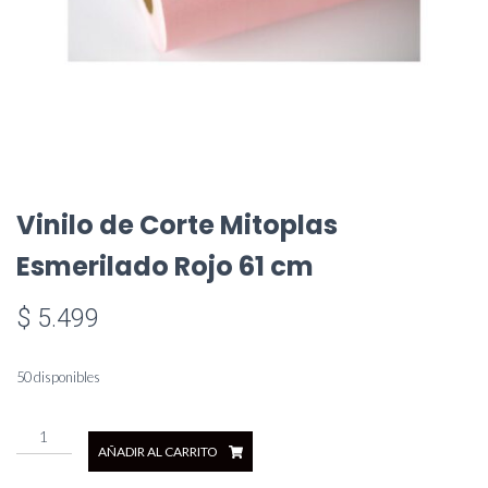
Vinilo de Corte Mitoplas
Esmerilado Rojo 61 cm
$
5.499
50 disponibles
Vinilo
AÑADIR AL CARRITO
de
Corte