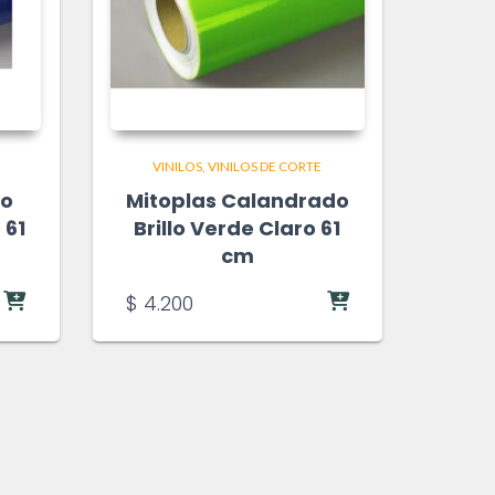
VINILOS
VINILOS DE CORTE
do
Mitoplas Calandrado
 61
Brillo Verde Claro 61
cm
$
4.200