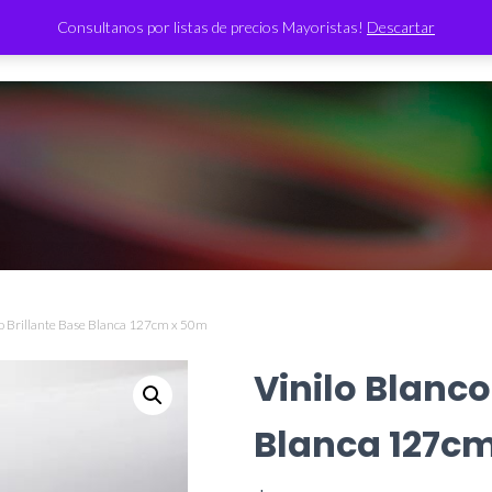
Consultanos por listas de precios Mayoristas!
Descartar
TIENDA
co Brillante Base Blanca 127cm x 50m
Vinilo Blanco
Blanca 127c