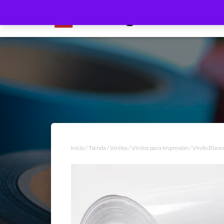
Inicio
/
Tienda
/
Vinilos
/
Vinilos para Impresión
/ Vinilo Blan