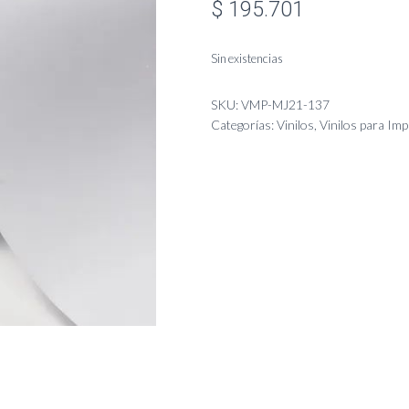
$
195.701
Sin existencias
SKU:
VMP-MJ21-137
Categorías:
Vinilos
,
Vinilos para Im