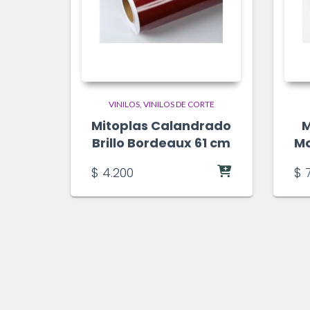
VINILOS
VINILOS DE CORTE
Mitoplas Calandrado
M
Brillo Bordeaux 61 cm
Ma
$
4.200
$
7